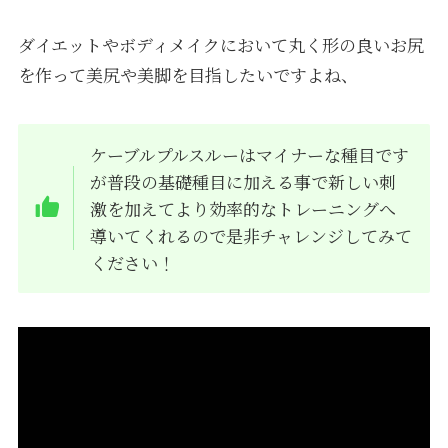
ダイエットやボディメイクにおいて丸く形の良いお尻
を作って美尻や美脚を目指したいですよね、
ケーブルプルスルーはマイナーな種目です
が普段の基礎種目に加える事で新しい刺
激を加えてより効率的なトレーニングへ
導いてくれるので是非チャレンジしてみて
ください！