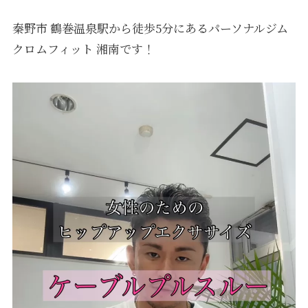
秦野市 鶴巻温泉駅から徒歩5分にあるパーソナルジム
クロムフィット 湘南です！