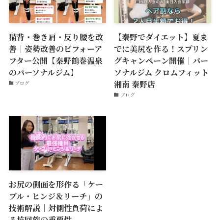
猫背・巻き肩・反り腰を改
【秦野でダイエット】夏ま
善｜姿勢改善のビフォーア
でに美尻を作る！スプリン
フター公開【秦野鶴巻温泉
グキャンペーン開催｜パー
のパーソナルジム】
ソナルジム クロムフィット
湘南 秦野店
ブログ
ブログ
お尻の側面を形作る「ケー
ブル・ヒンジ＆リーチ」の
技術解説｜対側性負荷によ
る抗回旋の重要性