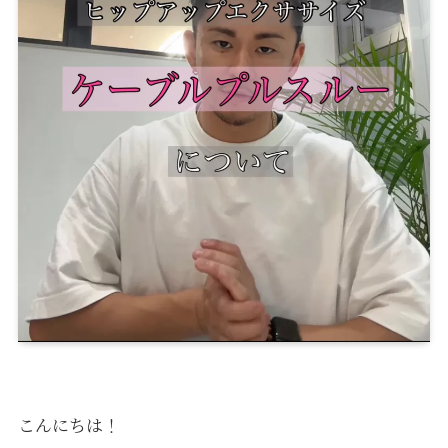
こんにちは！