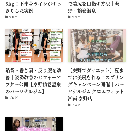
5kg！下半身ラインがすっ
で美尻を目指す方法｜秦
きりした実例
野・鶴巻温泉
ブログ
ブログ
猫背・巻き肩・反り腰を改
【秦野でダイエット】夏ま
善｜姿勢改善のビフォーア
でに美尻を作る！スプリン
フター公開【秦野鶴巻温泉
グキャンペーン開催｜パー
のパーソナルジム】
ソナルジム クロムフィット
湘南 秦野店
ブログ
ブログ